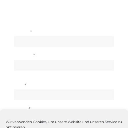
IHRE ANFRAGE
*
Vorname
*
Nachname
*
Firma
*
Branche
Wir verwenden Cookies, um unsere Website und unseren Service zu
optimieren.