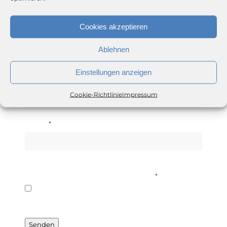
Senden Sie uns eine Nachricht!
Cookies akzeptieren
Ablehnen
Einstellungen anzeigen
*
E-Mail
Cookie-Richtlinie
Impressum
*
Telefon
*
Ich stimme der Datenschutzerklärung zu.
Ich habe die Datenschutzerklärung gelesen und
akzeptiere diese.
Senden